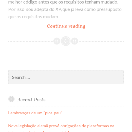
melhor código antes que os requisitos tenham mudado.
Por isso, sou adepta do XP, que já leva como pressuposto
que os requisitos mudam…
Continue reading
Como
escrever
um
bom
código
Search
for:
Recent Posts
Lembranças de um “pica-pau”
Nova legislação alemã prevê obrigações de plataformas na