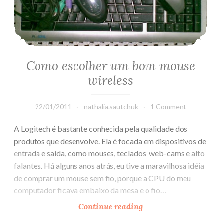
Como escolher um bom mouse
wireless
22/01/2011
nathalia.sautchuk
1 Comment
A Logitech é bastante conhecida pela qualidade dos
produtos que desenvolve. Ela é focada em dispositivos de
entrada e saída, como mouses, teclados, web-cams e alto
falantes. Há alguns anos atrás, eu tive a maravilhosa idéia
de comprar um mouse sem fio, porque a CPU do meu
computador ficava embaixo da mesa e o fio…
Continue reading
Como
escolher