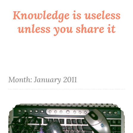
Knowledge is useless
Skip
to
unless you share it
content
Month:
January 2011
Como escolher um bom mouse wireless