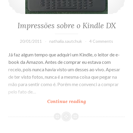
Impressões sobre o Kindle DX
20/01/2011
nathalia.sautchuk
4 Comments
Já faz algum tempo que adquiri um Kindle, o leitor de e-
book da Amazon. Antes de comprar eu estava com
receio, pois nunca havia visto um desses ao vivo. Apesar
de ter visto fotos, nunca é a mesma coisa que pegar na
mão para sentir como é. Porém me convenci a comprar
pelo fato de…
Continue reading
Impressões
sobre
o
Kindle
DX