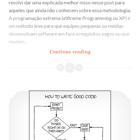
resolvi dar uma explicada melhor nisso nesse post para
aqueles que ainda não conhecem sobre essa metodologia.
A programação extrema (eXtreme Programming ou XP) é
um método leve para que equipes pequenas ou médias
desenvolvam software em face a requisitos vagos ou que
mudem…
Continue reading
Um
pouco
sobre
XP
Como escrever um bom código