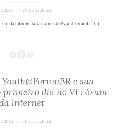
07/2016
nathalia.sautchuk
órum da Internet sob a ótica do #youthforumbr” on
 Youth@ForumBR e sua
o primeiro dia no VI Fórum
da Internet
07/2016
nathalia.sautchuk