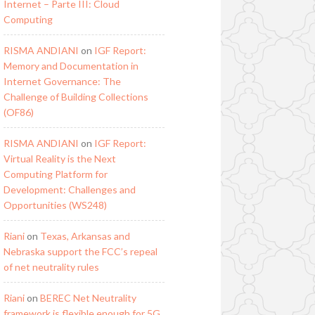
Internet – Parte III: Cloud
Computing
RISMA ANDIANI
on
IGF Report:
Memory and Documentation in
Internet Governance: The
Challenge of Building Collections
(OF86)
RISMA ANDIANI
on
IGF Report:
Virtual Reality is the Next
Computing Platform for
Development: Challenges and
Opportunities (WS248)
Riani
on
Texas, Arkansas and
Nebraska support the FCC’s repeal
of net neutrality rules
Riani
on
BEREC Net Neutrality
framework is flexible enough for 5G