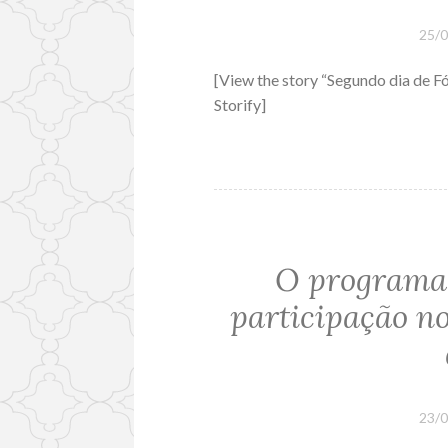
25/
[View the story “Segundo dia de F
Storify]
O programa
participação n
23/