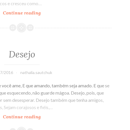
cos e cresceu como…
Continue reading
Neutralidade
de
rede:
interesses
em
jogo
Desejo
e
questões
em
07/2016
nathalia.sautchuk
aberto
e você ame, E que amando, também seja amado. E que se
E que esquecendo, não guarde mágoa. Desejo, pois, que
 ser sem desesperar. Desejo também que tenha amigos,
 Sejam corajosos e fiéis,…
Continue reading
Desejo