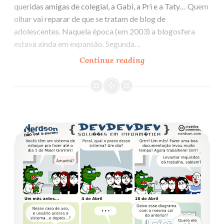
queridas amigas de colegial, a Gabi, a Pri e a Taty… Quem
olhar vai reparar de que se tratam de blog de
adolescentes. Naquela época (em 2003) a blogosfera
estava ainda em expansão. Segunda…
Continue reading
A
evolução
dos
blogs
Rational Unified Process