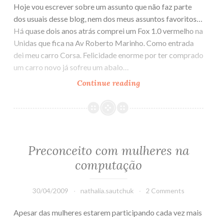
Hoje vou escrever sobre um assunto que não faz parte
dos usuais desse blog, nem dos meus assuntos favoritos…
Há quase dois anos atrás comprei um Fox 1.0 vermelho na
Unidas que fica na Av Roberto Marinho. Como entrada
dei meu carro Corsa. Felicidade enorme por ter comprado
um carro novo já sofreu um abalo…
Continue reading
O
pior
lugar
para
comprar
carros
Preconceito com mulheres na
computação
30/04/2009
nathalia.sautchuk
2 Comments
Apesar das mulheres estarem participando cada vez mais