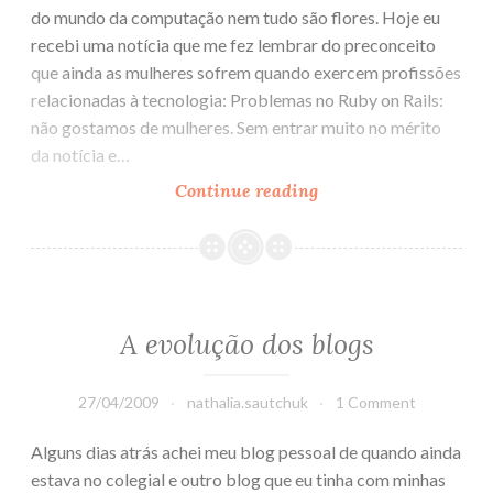
do mundo da computação nem tudo são flores. Hoje eu
recebi uma notícia que me fez lembrar do preconceito
que ainda as mulheres sofrem quando exercem profissões
relacionadas à tecnologia: Problemas no Ruby on Rails:
não gostamos de mulheres. Sem entrar muito no mérito
da notícia e…
Continue reading
Preconceito
com
mulheres
na
computação
A evolução dos blogs
27/04/2009
nathalia.sautchuk
1 Comment
Alguns dias atrás achei meu blog pessoal de quando ainda
estava no colegial e outro blog que eu tinha com minhas