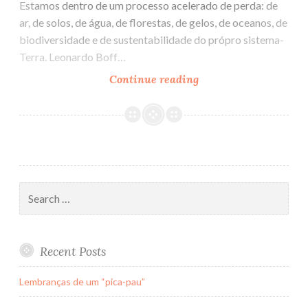
Estamos dentro de um processo acelerado de perda: de
ar, de solos, de água, de florestas, de gelos, de oceanos, de
biodiversidade e de sustentabilidade do própro sistema-
Terra. Leonardo Boff…
Continue reading
A
Páscoa
da
Terra
crucificada
Search
for:
Recent Posts
Lembranças de um “pica-pau”