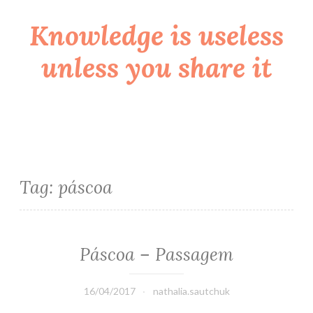
Knowledge is useless
Skip
to
unless you share it
content
Tag:
páscoa
Páscoa – Passagem
16/04/2017
nathalia.sautchuk