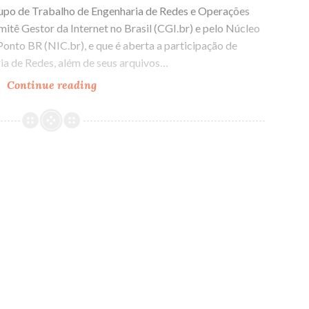
Grupo de Trabalho de Engenharia de Redes e Operações
itê Gestor da Internet no Brasil (CGI.br) e pelo Núcleo
nto BR (NIC.br), e que é aberta a participação de
ia de Redes, além de seus arquivos…
Continue reading
Mais
segurança
no
acesso
a
páginas
de
banco