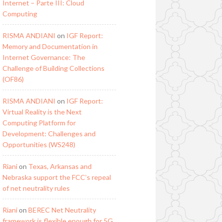
Internet – Parte III: Cloud
Computing
RISMA ANDIANI
on
IGF Report:
Memory and Documentation in
Internet Governance: The
Challenge of Building Collections
(OF86)
RISMA ANDIANI
on
IGF Report:
Virtual Reality is the Next
Computing Platform for
Development: Challenges and
Opportunities (WS248)
Riani
on
Texas, Arkansas and
Nebraska support the FCC’s repeal
of net neutrality rules
Riani
on
BEREC Net Neutrality
framework is flexible enough for 5G