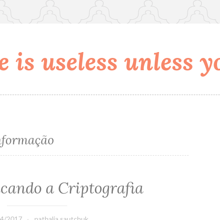
 is useless unless yo
nformação
icando a Criptografia
04/2017
nathalia.sautchuk