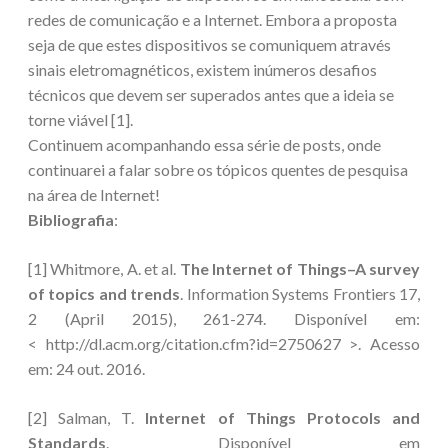
redes de comunicação e a Internet. Embora a proposta
seja de que estes dispositivos se comuniquem através
sinais eletromagnéticos, existem inúmeros desafios
técnicos que devem ser superados antes que a ideia se
torne viável [1].
Continuem acompanhando essa série de posts, onde
continuarei a falar sobre os tópicos quentes de pesquisa
na área de Internet!
Bibliografia
:
[1] Whitmore, A. et al.
The Internet of Things–A survey
of topics and trends
. Information Systems Frontiers 17,
2 (April 2015), 261-274. Disponível em:
< http://dl.acm.org/citation.cfm?id=2750627 >. Acesso
em: 24 out. 2016.
[2] Salman, T.
Internet of Things Protocols and
Standards
. Disponível em