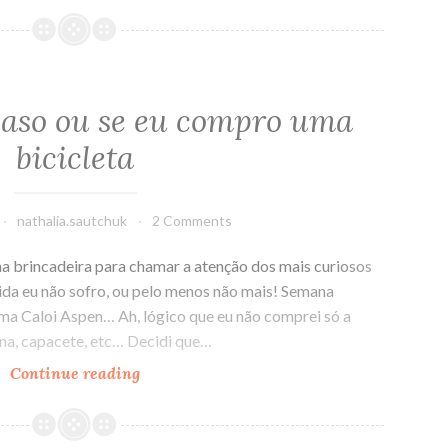
sei
se
eu
caso
ou
 caso ou se eu compro uma
se
bicicleta
eu
compro
uma
nathalia.sautchuk
2 Comments
bicicleta
II
uma brincadeira para chamar a atenção dos mais curiosos
ida eu não sofro, ou pelo menos não mais! Semana
ma Caloi Aspen… Ah, lógico que eu não comprei só a
ina, capacete, etc… Decidi que…
Continue reading
Não
sei
se
eu