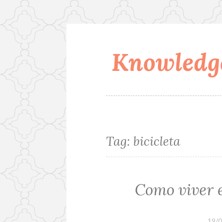
Knowledge
Skip
to
content
Tag:
bicicleta
Como viver 
19/