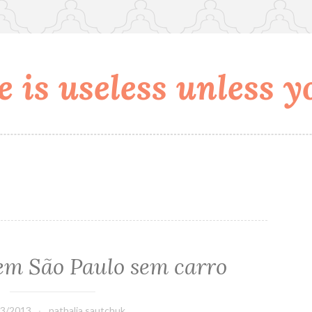
 is useless unless yo
em São Paulo sem carro
03/2013
nathalia.sautchuk