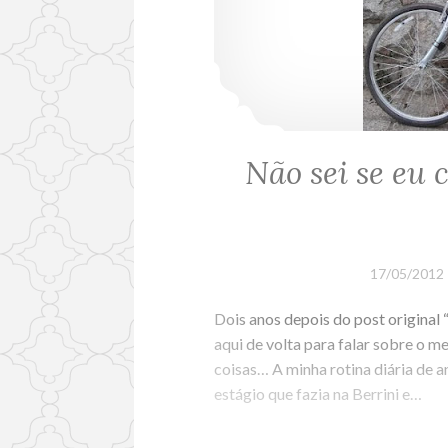
Não sei se eu
17/05/2012
Dois anos depois do post original 
aqui de volta para falar sobre o
coisas… A minha rotina diária de 
estágio que fazia na Berrini e…