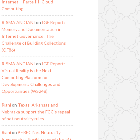
Internet – Parte III: Cloud
Computing
RISMA ANDIANI
on
IGF Report:
Memory and Documentation in
Internet Governance: The
Challenge of Building Collections
(OF86)
RISMA ANDIANI
on
IGF Report:
Virtual Reality is the Next
Computing Platform for
Development: Challenges and
Opportunities (WS248)
Riani
on
Texas, Arkansas and
Nebraska support the FCC’s repeal
of net neutrality rules
Riani
on
BEREC Net Neutrality
framework is flexible enough for 5G