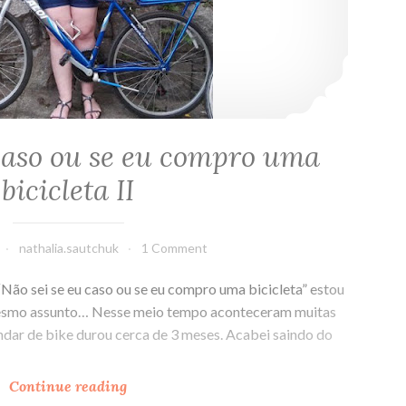
 caso ou se eu compro uma
bicicleta II
nathalia.sautchuk
1 Comment
“Não sei se eu caso ou se eu compro uma bicicleta” estou
 mesmo assunto… Nesse meio tempo aconteceram muitas
andar de bike durou cerca de 3 meses. Acabei saindo do
Continue reading
Não