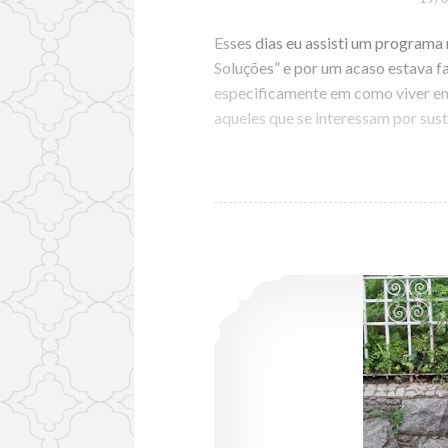
Esses dias eu assisti um program
Soluções” e por um acaso estava f
especificamente em como viver em 
aqueles que se interessam por sus