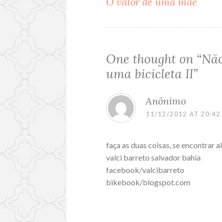
O valor de uma mãe
Post
navigation
One thought on “
Não
uma bicicleta II
”
Anônimo
11/12/2012 AT 20:42
faça as duas coisas, se encontrar a
valci barreto salvador bahia
facebook/valcibarreto
bikebook/blogspot.com