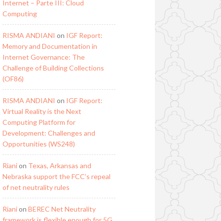
Internet – Parte III: Cloud
Computing
RISMA ANDIANI
on
IGF Report:
Memory and Documentation in
Internet Governance: The
Challenge of Building Collections
(OF86)
RISMA ANDIANI
on
IGF Report:
Virtual Reality is the Next
Computing Platform for
Development: Challenges and
Opportunities (WS248)
Riani
on
Texas, Arkansas and
Nebraska support the FCC’s repeal
of net neutrality rules
Riani
on
BEREC Net Neutrality
framework is flexible enough for 5G