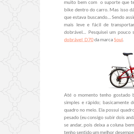
muito bem com o suporte que ten
bike dentro do carro. Mas isso d
que estava buscando… Sendo assim
mais leve e fácil de transporta
dobrável… Pesquisei um pouco s
dobrável D70
da marca
Soul
.
Até o momento tenho gostado b
simples e rápido; basicamente d
quadro no meio. Ela possui quadr
pesado (eu consigo subir dois and
se andar, pois deixa a coluna be
tenho sentido um melhor desempen