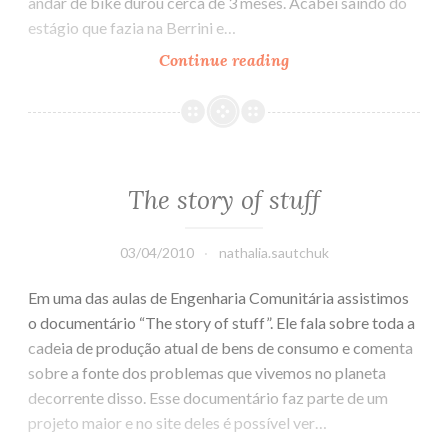
andar de bike durou cerca de 3 meses. Acabei saindo do
estágio que fazia na Berrini e…
Continue reading
Não
sei
se
eu
caso
ou
The story of stuff
se
eu
03/04/2010
nathalia.sautchuk
compro
uma
Em uma das aulas de Engenharia Comunitária assistimos
bicicleta
o documentário “The story of stuff”. Ele fala sobre toda a
II
cadeia de produção atual de bens de consumo e comenta
sobre a fonte dos problemas que vivemos no planeta
decorrente disso. Esse documentário faz parte de um
projeto maior e no site deles é possível ver…