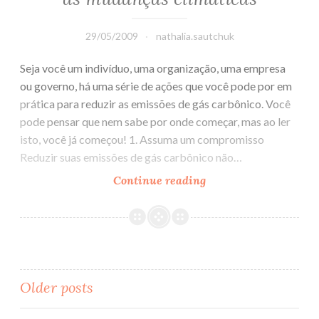
29/05/2009
nathalia.sautchuk
Seja você um indivíduo, uma organização, uma empresa
ou governo, há uma série de ações que você pode por em
prática para reduzir as emissões de gás carbônico. Você
pode pensar que nem sabe por onde começar, mas ao ler
isto, você já começou! 1. Assuma um compromisso
Reduzir suas emissões de gás carbônico não…
Continue reading
Doze
Maneiras
de
combatermos
as
mudanças
Older posts
climáticas
Posts