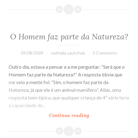
estamos
aqui
O Homem faz parte da Natureza?
09/08/2009
nathalia.sautchuk
2 Comments
Outro dia, estava a pensar e a me perguntar: “Será que o
Homem faz parte da Natureza?” A resposta óbvia que
me veio a mente foi: “Sim, o homem faz parte da
Natureza, já que ele é um animal mamífero”. Aliás, uma
resposta bem típica, que qualquer criança de 4ª série teria
a capacidade de…
Continue reading
O
Homem
faz