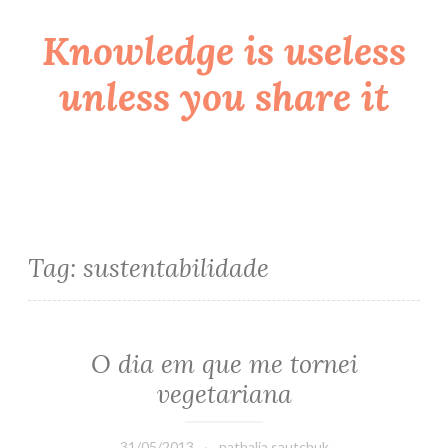
Knowledge is useless
Skip
to
unless you share it
content
Tag:
sustentabilidade
O dia em que me tornei
vegetariana
31/05/2013
nathalia.sautchuk