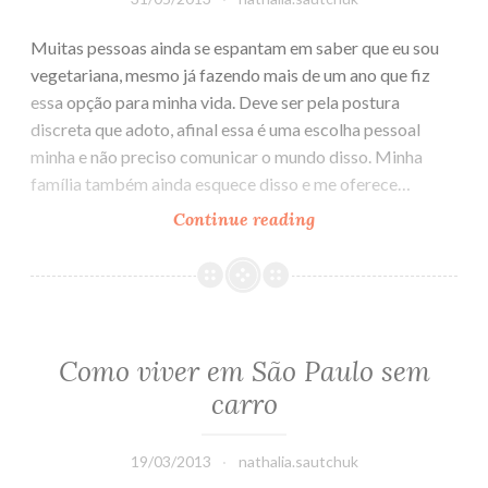
Muitas pessoas ainda se espantam em saber que eu sou
vegetariana, mesmo já fazendo mais de um ano que fiz
essa opção para minha vida. Deve ser pela postura
discreta que adoto, afinal essa é uma escolha pessoal
minha e não preciso comunicar o mundo disso. Minha
família também ainda esquece disso e me oferece…
Continue reading
O
dia
em
que
me
tornei
Como viver em São Paulo sem
vegetariana
carro
19/03/2013
nathalia.sautchuk