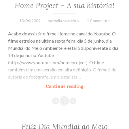
cidade
Home Project – A sua história!
de
São
13/06/2009
nathalia.sautchuk
4 Comments
Paulo
Acabo de assistir o filme Home no canal do Youtube. O
filme estreiou na última sexta feira, dia 5 de junho, dia
Mundial do Meio Ambiente, e estará disponível até o dia
14 de junho no Youtube
(http://www.youtube.com/homeproject). O filme
também tem uma versão em alta definição. O filme é de
autoria do fotógrafo, ambientalista…
Continue reading
Home
Project
–
A
sua
história!
Feliz Dia Mundial do Meio