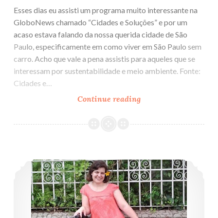
Esses dias eu assisti um programa muito interessante na
GloboNews chamado “Cidades e Soluções” e por um
acaso estava falando da nossa querida cidade de São
Paulo, especificamente em como viver em São Paulo sem
carro. Acho que vale a pena assistis para aqueles que se
interessam por sustentabilidade e meio ambiente. Fonte:
Cidades e…
Continue reading
Como
viver
em
São
Paulo
Não sei se eu caso ou se eu compro uma bicicleta II
sem
carro