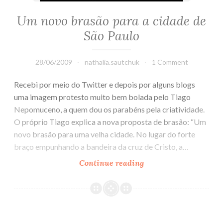
Um novo brasão para a cidade de
São Paulo
28/06/2009
nathalia.sautchuk
1 Comment
Recebi por meio do Twitter e depois por alguns blogs
uma imagem protesto muito bem bolada pelo Tiago
Nepomuceno, a quem dou os parabéns pela criatividade.
O próprio Tiago explica a nova proposta de brasão: “Um
novo brasão para uma velha cidade. No lugar do forte
braço empunhando a bandeira da cruz de Cristo, a…
Continue reading
Um
novo
brasão
para
a