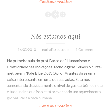
Continue reading
The
story
of
stuff
Nós estamos aqui
16/03/2010
nathalia.sautchuk
1 Comment
Na primeira aula do prof Barco de “Humanismo e
Criatividade nas Inovações Tecnológicas” vimos o curta-
metragem “Pale Blue Dot”. O prof Arantes disse uma
coisa interessante em uma de suas aulas. Estamos
aumentando drasticamente o nível de gás carbônico no ar
e tudo indica que isso está provocando um aquecimento
global. Para a raça humana…
Continue reading
Nós