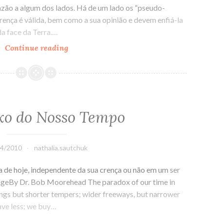
zão a algum dos lados. Há de um lado os “pseudo-
rença é válida, bem como a sua opinião e devem enfiá-la
a face da Terra.…
Continue reading
A
favor
da
legalização
do
aborto,
xo do Nosso Tempo
mas
contra
o
04/2010
nathalia.sautchuk
aborto.
Pode?
 de hoje, independente da sua crença ou não em um ser
geBy Dr. Bob Moorehead The paradox of our time in
ldings but shorter tempers; wider freeways, but narrower
ave less; we buy…