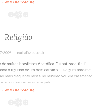
Continue reading
Paradoxo
do
Nosso
Tempo
Religião
07/2009
nathalia.sautchuk
e muitos brasileiros é católica. Fui batizada, fiz 1ª
da o figurino de um bom católico. Há alguns anos me
 não mais frequento missa, no máximo vou em casamento.
vos, mas com certeza não é pelo…
Continue reading
Religião