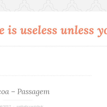
 is useless unless yo
coa – Passagem
04/2017
nathalia.sautchuk