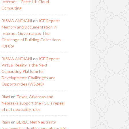
Internet – Parte III: Cloud
Computing
RISMA ANDIANI
on
IGF Report:
Memory and Documentation in
Internet Governance: The
Challenge of Building Collections
(OF86)
RISMA ANDIANI
on
IGF Report:
Virtual Reality is the Next
Computing Platform for
Development: Challenges and
Opportunities (WS248)
Riani
on
Texas, Arkansas and
Nebraska support the FCC’s repeal
of net neutrality rules
Riani
on
BEREC Net Neutrality
framework is flexible enough for 5G