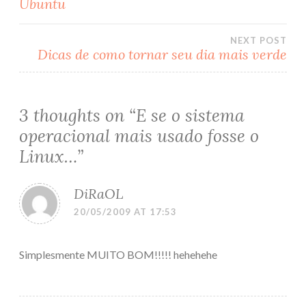
Post
Ubuntu
navigation
NEXT POST
Dicas de como tornar seu dia mais verde
3 thoughts on “
E se o sistema
operacional mais usado fosse o
Linux…
”
DiRaOL
20/05/2009 AT 17:53
Simplesmente MUITO BOM!!!!! hehehehe