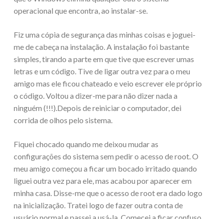
operacional que encontra, ao instalar-se.
Fiz uma cópia de segurança das minhas coisas e joguei-
me de cabeça na instalação. A instalação foi bastante
simples, tirando a parte em que tive que escrever umas
letras e um código. Tive de ligar outra vez para o meu
amigo mas ele ficou chateado e veio escrever ele próprio
o código. Voltou a dizer-me para não dizer nada a
ninguém (!!!).Depois de reiniciar o computador, dei
corrida de olhos pelo sistema.
Fiquei chocado quando me deixou mudar as
configurações do sistema sem pedir o acesso de root. O
meu amigo começou a ficar um bocado irritado quando
liguei outra vez para ele, mas acabou por aparecer em
minha casa. Disse-me que o acesso de root era dado logo
na inicialização. Tratei logo de fazer outra conta de
usuário normal e passei a usá-la. Comecei a ficar confuso