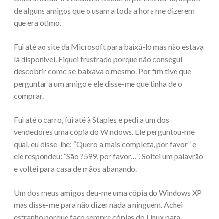
de alguns amigos que o usam a toda a hora me dizerem
que era ótimo.
Fui até ao site da Microsoft para baixá-lo mas não estava
lá disponível. Fiquei frustrado porque não consegui
descobrir como se baixava o mesmo. Por fim tive que
perguntar a um amigo e ele disse-me que tinha de o
comprar.
Fui até o carro, fui até à Staples e pedi a um dos
vendedores uma cópia do Windows. Ele perguntou-me
qual, eu disse-lhe: “Quero a mais completa, por favor” e
ele respondeu: “São ?599, por favor…”. Soltei um palavrão
e voltei para casa de mãos abanando.
Um dos meus amigos deu-me uma cópia do Windows XP
mas disse-me para não dizer nada a ninguém. Achei
estranho porque faço sempre cópias do Linux para