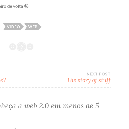
eiro de volta 😛
VÍDEO
WEB
NEXT POST
de?
The story of stuff
heça a web 2.0 em menos de 5