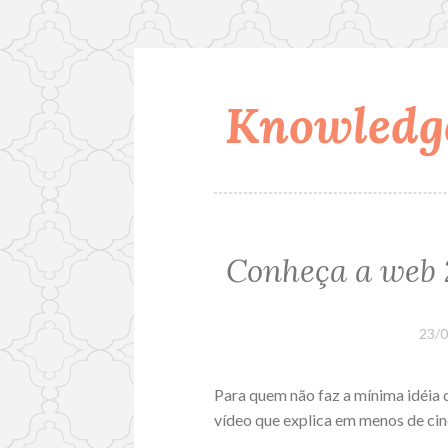
Knowledge
Skip
to
content
Conheça a web 
23/
Para quem não faz a mínima idéia d
vídeo que explica em menos de cin