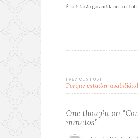
É satisfação garantida ou seu dinh
PREVIOUS POST
Porque estudar usabilida
Post
navigation
One thought on “
Con
minutos
”