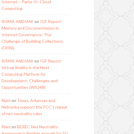
Internet – Parte III: Cloud
Computing
RISMA ANDIANI
on
IGF Report:
Memory and Documentation in
Internet Governance: The
Challenge of Building Collections
(OF86)
RISMA ANDIANI
on
IGF Report:
Virtual Reality is the Next
Computing Platform for
Development: Challenges and
Opportunities (WS248)
Riani
on
Texas, Arkansas and
Nebraska support the FCC’s repeal
of net neutrality rules
Riani
on
BEREC Net Neutrality
framework is flexible enough for 5G