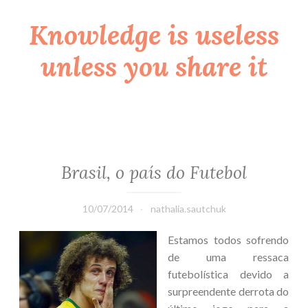
Knowledge is useless
Skip
to
unless you share it
content
Brasil, o país do Futebol
10/07/2014
nathalia.sautchuk
Estamos todos sofrendo
de uma ressaca
futebolística devido a
surpreendente derrota do