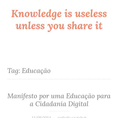
Knowledge is useless
Skip
to
unless you share it
content
Tag:
Educação
Manifesto por uma Educação para
a Cidadania Digital
11/09/2014
nathalia.sautchuk