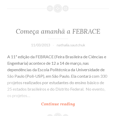
o
país
do
Futebol
Começa amanhã a FEBRACE
11/03/2013
nathalia.sautchuk
A 11ª edição da FEBRACE (Feira Brasileira de Ciências e
Engenharia) acontece de 12 a 14 de março, nas
dependências da Escola Politécnica da Universidade de
São Paulo (Poli-USP), em São Paulo. Ela contará com 330
projetos realizados por estudantes do ensino básico de
25 estados brasileiros e do Distrito Federal. No evento,
os projetos…
Continue reading
Começa
amanhã