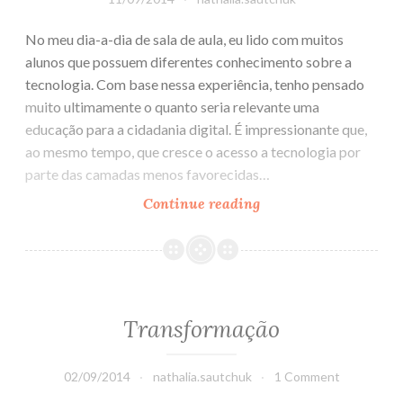
No meu dia-a-dia de sala de aula, eu lido com muitos
alunos que possuem diferentes conhecimento sobre a
tecnologia. Com base nessa experiência, tenho pensado
muito ultimamente o quanto seria relevante uma
educação para a cidadania digital. É impressionante que,
ao mesmo tempo, que cresce o acesso a tecnologia por
parte das camadas menos favorecidas…
Continue reading
Manifesto
por
uma
Educação
para
a
Transformação
Cidadania
Digital
02/09/2014
nathalia.sautchuk
1 Comment