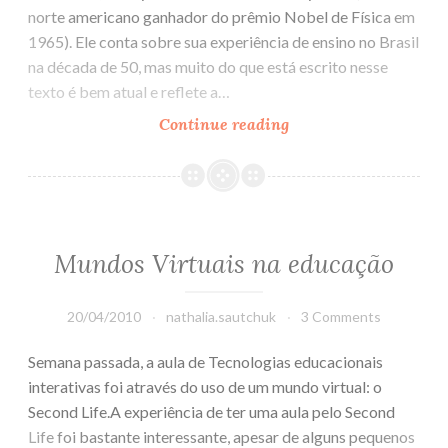
norte americano ganhador do prêmio Nobel de Física em
1965). Ele conta sobre sua experiência de ensino no Brasil
na década de 50, mas muito do que está escrito nesse
texto é bem atual e reflete a…
Continue reading
Ensino
da
Física
no
Brasil
segundo
Mundos Virtuais na educação
Richard
Feynman
20/04/2010
nathalia.sautchuk
3 Comments
Semana passada, a aula de Tecnologias educacionais
interativas foi através do uso de um mundo virtual: o
Second Life.A experiência de ter uma aula pelo Second
Life foi bastante interessante, apesar de alguns pequenos