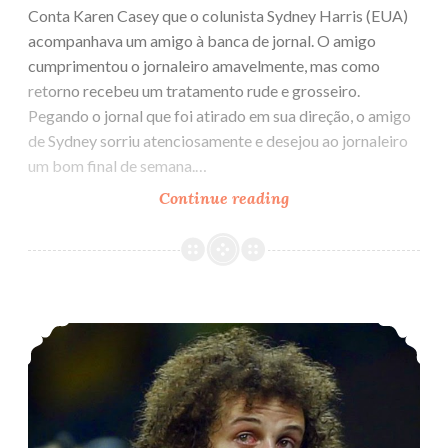
Conta Karen Casey que o colunista Sydney Harris (EUA)
acompanhava um amigo à banca de jornal. O amigo
cumprimentou o jornaleiro amavelmente, mas como
retorno recebeu um tratamento rude e grosseiro.
Pegando o jornal que foi atirado em sua direção, o amigo
de Sydney sorriu atenciosamente e desejou ao jornaleiro
um bom final de semana.…
Continue reading
Transformação
Brasil, o país do Futebol