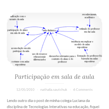
dos
dias
Participação em sala de aula
atuais
Participação em sala de aula
12/05/2010
nathalia.sautchuk
6 Comments
Lendo outro dia o post de minha colega Luciana da
disciplina de Tecnologias Interativas na educação, fiquei