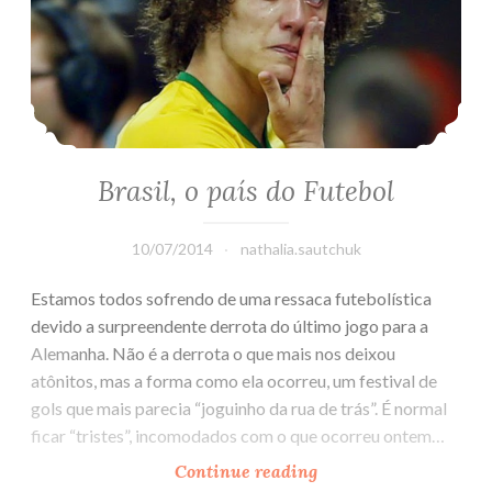
Brasil, o país do Futebol
10/07/2014
nathalia.sautchuk
Estamos todos sofrendo de uma ressaca futebolística
devido a surpreendente derrota do último jogo para a
Alemanha. Não é a derrota o que mais nos deixou
atônitos, mas a forma como ela ocorreu, um festival de
gols que mais parecia “joguinho da rua de trás”. É normal
ficar “tristes”, incomodados com o que ocorreu ontem…
Continue reading
Brasil,