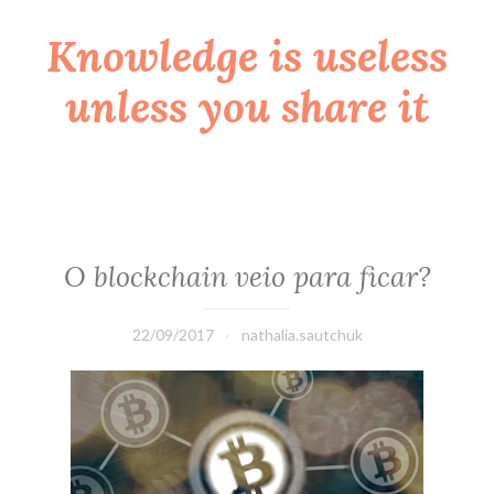
Knowledge is useless
Skip
to
unless you share it
content
O blockchain veio para ficar?
22/09/2017
nathalia.sautchuk