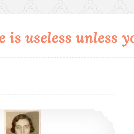
 is useless unless yo
Vai ter mulher sim nas ciências exatas e na engenharia!