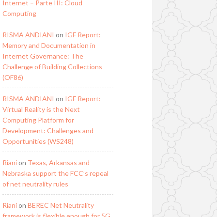
Internet – Parte III: Cloud
Computing
RISMA ANDIANI
on
IGF Report:
Memory and Documentation in
Internet Governance: The
Challenge of Building Collections
(OF86)
RISMA ANDIANI
on
IGF Report:
Virtual Reality is the Next
Computing Platform for
Development: Challenges and
Opportunities (WS248)
Riani
on
Texas, Arkansas and
Nebraska support the FCC’s repeal
of net neutrality rules
Riani
on
BEREC Net Neutrality
framework is flexible enough for 5G