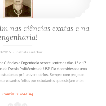
im nas ciências exatas e na
engenharia!
03/2016
nathalia.sautchuk
de Ciências e Engenharia ocorreu entre os dias 15 e 17
 da Escola Politécnica da USP. Ela é considerada uma
ra estudantes pré-universitários. Sempre com projetos
interessantes feitos por estudantes que estejam entre
Continue reading
Vai
ter
mulher