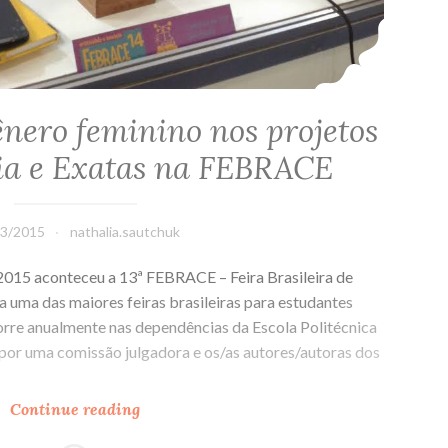
ênero feminino nos projetos
ia e Exatas na FEBRACE
03/2015
nathalia.sautchuk
 2015 aconteceu a 13ª FEBRACE – Feira Brasileira de
a uma das maiores feiras brasileiras para estudantes
orre anualmente nas dependências da Escola Politécnica
por uma comissão julgadora e os/as autores/autoras dos
Continue reading
Valorizando
o