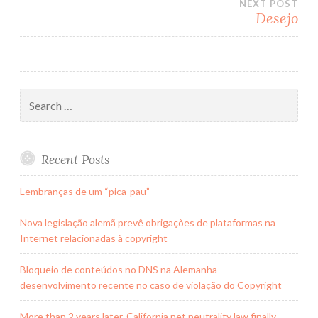
NEXT POST
navigation
Desejo
Search
for:
Recent Posts
Lembranças de um “pica-pau”
Nova legislação alemã prevê obrigações de plataformas na
Internet relacionadas à copyright
Bloqueio de conteúdos no DNS na Alemanha –
desenvolvimento recente no caso de violação do Copyright
More than 2 years later, California net neutrality law finally