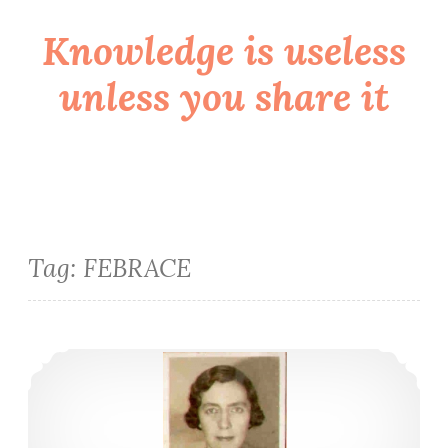
Knowledge is useless
Skip
to
unless you share it
content
Tag:
FEBRACE
Vai ter mulher sim nas ciências exatas e na engenharia!