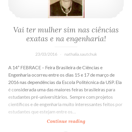
Vai ter mulher sim nas ciências
exatas e na engenharia!
23/03/2016
nathalia.sautchuk
A 14ª FEBRACE – Feira Brasileira de Ciências e
Engenharia ocorreu entre os dias 15 e 17 de março de
2016 nas dependências da Escola Politécnica da USP. Ela
é considerada uma das maiores feiras brasileiras para
estudantes pré-universitários. Sempre com projetos
científicos e de engenharia muito interessantes feitos por
estudantes que estejam entre os…
Continue reading
Vai
ter