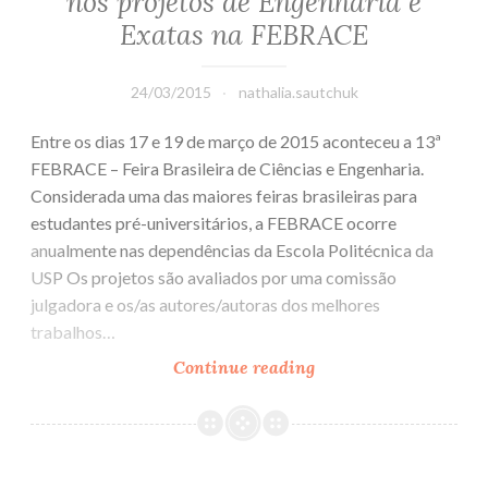
nos projetos de Engenharia e
Exatas na FEBRACE
24/03/2015
nathalia.sautchuk
Entre os dias 17 e 19 de março de 2015 aconteceu a 13ª
FEBRACE – Feira Brasileira de Ciências e Engenharia.
Considerada uma das maiores feiras brasileiras para
estudantes pré-universitários, a FEBRACE ocorre
anualmente nas dependências da Escola Politécnica da
USP Os projetos são avaliados por uma comissão
julgadora e os/as autores/autoras dos melhores
trabalhos…
Continue reading
Valorizando
o
gênero
feminino
nos