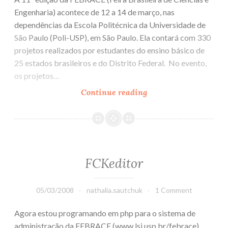
FEBRACE
Engenharia) acontece de 12 a 14 de março, nas
dependências da Escola Politécnica da Universidade de
São Paulo (Poli-USP), em São Paulo. Ela contará com 330
projetos realizados por estudantes do ensino básico de
25 estados brasileiros e do Distrito Federal. No evento,
os projetos…
Continue reading
Começa
amanhã
a
FEBRACE
FCKeditor
05/03/2008
nathalia.sautchuk
1 Comment
Agora estou programando em php para o sistema de
administração da FEBRACE (www.lsi.usp.br/febrace).