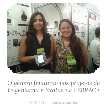
O gênero feminino nos projetos de Engenharia e Exatas na FEBRACE
projetos
de
Engenharia
e
Exatas
na
FEBRACE
O gênero feminino nos projetos de
Engenharia e Exatas na FEBRACE
31/03/2014
nathalia.sautchuk