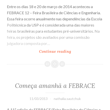
Entre os dias 18 e 20 de março de 2014 aconteceu a
FEBRACE 12 – Feira Brasileira de Ciências e Engenharia.
Essa feira ocorre anualmente nas dependências da Escola
Politécnica da USP e é considerada uma das maiores
feiras brasileiras para estudantes pré-universitários. Na
feira, os projetos são avaliados por uma comissão
julgadora composta por…
Continue reading
O
gênero
feminino
nos
projetos
de
Começa amanhã a FEBRACE
Engenharia
e
11/03/2013
nathalia.sautchuk
Exatas
na
A 11ª edição da FEBRACE (Feira Brasileira de Ciências e