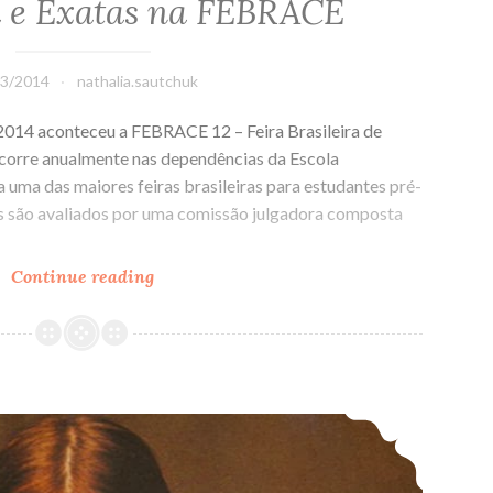
 e Exatas na FEBRACE
03/2014
nathalia.sautchuk
 2014 aconteceu a FEBRACE 12 – Feira Brasileira de
 ocorre anualmente nas dependências da Escola
 uma das maiores feiras brasileiras para estudantes pré-
etos são avaliados por uma comissão julgadora composta
Continue reading
O
gênero
feminino
nos
projetos
Mulheres na computação IV
de
Engenharia
e