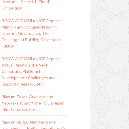
Internet – Parte III: Cloud
Computing
RISMA ANDIANI
on
IGF Report:
Memory and Documentation in
Internet Governance: The
Challenge of Building Collections
(OF86)
RISMA ANDIANI
on
IGF Report:
Virtual Reality is the Next
Computing Platform for
Development: Challenges and
Opportunities (WS248)
Riani
on
Texas, Arkansas and
Nebraska support the FCC’s repeal
of net neutrality rules
Riani
on
BEREC Net Neutrality
framework is flexible enough for 5G