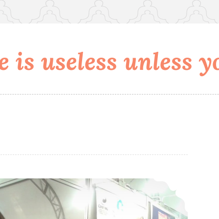
 is useless unless yo
O gênero feminino nos projetos de Engenharia e Exatas na FEBRACE