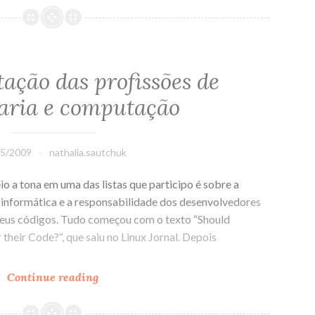
Software
ação das profissões de
aria e computação
05/2009
nathalia.sautchuk
o a tona em uma das listas que participo é sobre a
 informática e a responsabilidade dos desenvolvedores
seus códigos. Tudo começou com o texto “Should
their Code?“, que saiu no Linux Jornal. Depois
Continue reading
Regulamentação
das
profissões