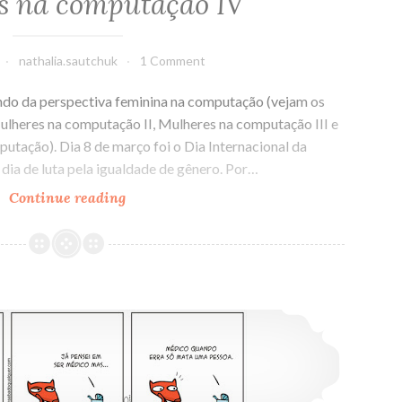
s na computação IV
nathalia.sautchuk
1 Comment
lando da perspectiva feminina na computação (vejam os
lheres na computação II, Mulheres na computação III e
tação). Dia 8 de março foi o Dia Internacional da
dia de luta pela igualdade de gênero. Por…
Continue reading
Mulheres
na
computação
IV
O que eu vou ser quando crescer?